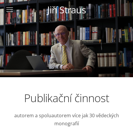
Jiří Straus
Publikační činnost
autorem a spoluautorem více jak 30 vědeckých
monografií