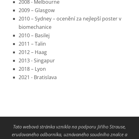
2008 - Melbourne
2009 – Glasgow
2010 – Sydney – ocenění za nejlepší poster v
biomechanice
2010 – Basilej
2011 – Talin
2012 – Haag
2013 - Singapur
2018 – Lyon
2021 - Bratislava
Tato webová stránka vznikla na podporu Jiřího Strause,
erudovaného odborníka, uznávaného soudního znalce a