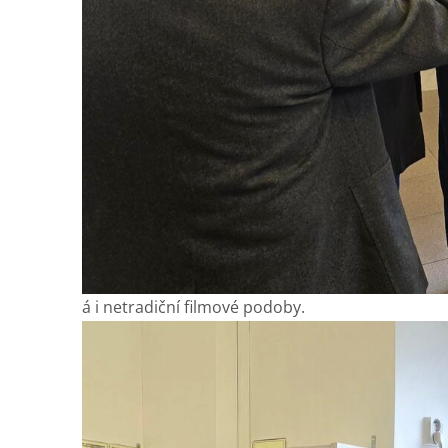
á i netradiční filmové podoby.