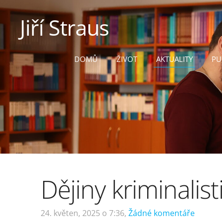
Jiří Straus
DOMŮ
ŽIVOT
AKTUALITY
PU
Dějiny kriminalist
24. květen, 2025 o 7:36,
Žádné komentáře