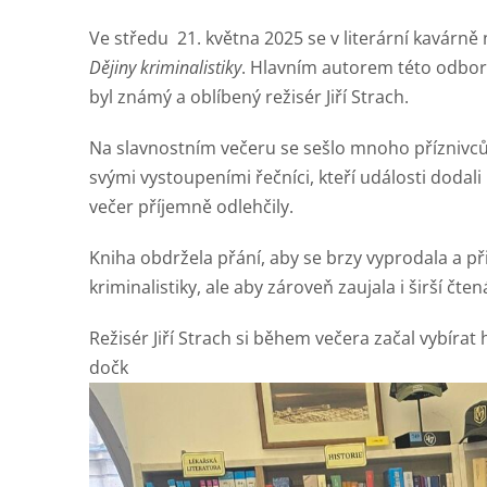
Ve středu 21. května 2025 se v literární kavárně 
Dějiny kriminalistiky
. Hlavním autorem této odbor
byl známý a oblíbený režisér Jiří Strach.
Na slavnostním večeru se sešlo mnoho příznivců 
svými vystoupeními řečníci, kteří události dodal
večer příjemně odlehčily.
Kniha obdržela přání, aby se brzy vyprodala a př
kriminalistiky, ale aby zároveň zaujala i širší čte
Režisér Jiří Strach si během večera začal vybíra
dočk