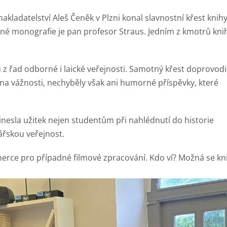
nakladatelství Aleš Čeněk v Plzni konal slavnostní křest knih
né monografie je pan profesor Straus. Jedním z kmotrů kni
z řad odborné i laické veřejnosti. Samotný křest doprovodil
i na vážnosti, nechyběly však ani humorné příspěvky, které
inesla užitek nejen studentům při nahlédnutí do historie
nářskou veřejnost.
t herce pro případné filmové zpracování. Kdo ví? Možná se kn