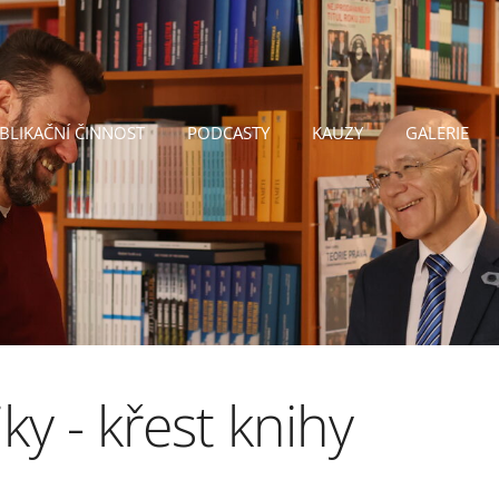
BLIKAČNÍ ČINNOST
PODCASTY
KAUZY
GALERIE
iky - křest knihy